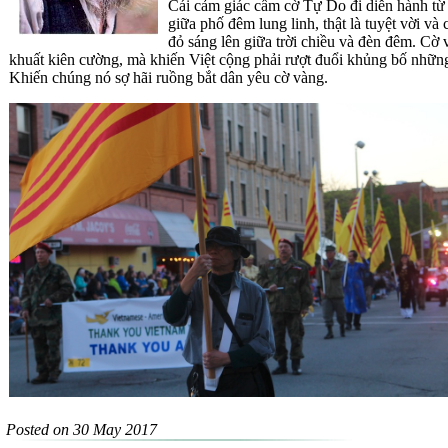
C
ái cảm giác cầm cờ Tự Do đi diễn hành từ 
giữa phố đêm lung linh, thật là tuyệt vời v
đỏ sáng lên giữa trời chiều và đèn đêm. Cờ 
khuất kiên cường, mà khiến Việt cộng phải rượt đuổi khủng bố nhữn
Khiến chúng nó sợ hãi ruồng bắt dân yêu cờ vàng.
Posted on 30 May 2017