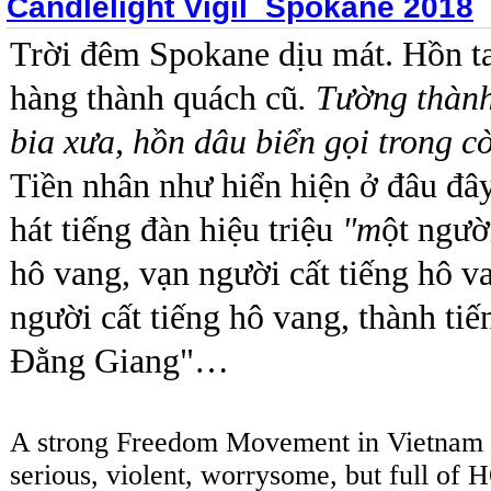
Candlelight Vigil_Spokane 2018
Trời đêm Spokane dịu mát.
Hồn t
hàng thành quách cũ
. Tường thàn
bia xưa, hồn dâu biển gọi trong cờ
Tiền nhân như hiển hiện ở đâu đây
hát tiếng đàn hiệu triệu
"m
ột người
hô vang, vạn người cất tiếng hô va
người cất tiếng hô vang, thành ti
Đằng Giang"…
A strong Freedom Movement in Vietnam -
serious, violent, worrysome, but full of