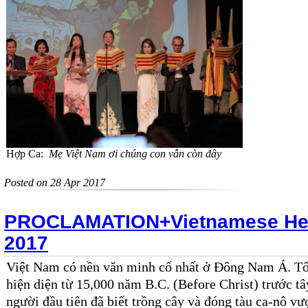
Hợp Ca:
Mẹ Việt Nam ơi chúng con vẫn còn đây
Posted on 28 Apr 2017
PROCLAMATION+Vietnamese Her
2017
Việt Nam có nền văn minh cổ nhất ở Đông Nam Á. T
hiện diện
từ 15
,
000
năm B.
C
.
(
Before Christ
)
trước tâ
người
đầu tiên đã
biết
trồng cây và đó
ng tàu ca-nô
vư