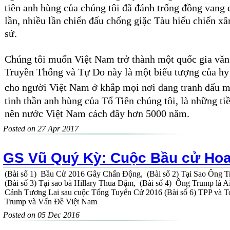
tiên anh hùng của chúng
tôi
đã đánh trống đồng
vang 
lần
, nhiều lần
chiến đấu
chống giặc Tàu hiếu chiến xâ
sử.
Chúng tôi muốn Việt Nam trở thành một quốc gia
văn
Truyền Thống và Tự Do này là một
biểu tượng của
h
cho người Việt Nam ở khắp mọi nơi đ
ang
tranh
đấu
m
tinh thần
anh hùng của Tổ Tiên chúng tôi, là những ti
nên nước
Việt Nam cách đây hơn 5000 năm.
Posted on 27 Apr 2017
GS Vũ Quý Kỳ: Cuộc Bầu cử Hoa
(Bài số 1) Bầu Cử 2016 Gây Chấn Động, (Bài số 2) Tại Sao Ô
(Bài số 3) Tại sao bà Hillary Thua Đậm, (Bài số 4) Ông Trump là A
Cảnh Tương Lai sau cuộc Tổng Tuyển Cử 2016 (Bài số 6) TPP và To
Trump và Vấn Đề Việt Nam
Posted on 05 Dec 2016