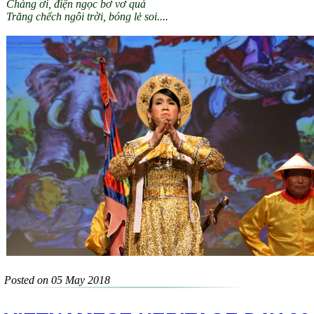
Chàng ơi, điện ngọc bơ vơ quá
Trăng chếch ngôi trời, bóng lẻ soi..
..
Posted on 05 May 2018