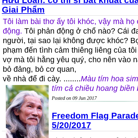
Hữu Loan: cố thi sĩ bất khuất c
Giai Phẩm
Tôi làm bài thơ ấy tôi khóc, vậy mà họ 
động.
Tôi phản động ở chổ nào? Cái đ
người, tại sao lại không được khóc? B
phạm đến tình cảm thiêng liêng của tôi
vợ mà tôi hằng yêu quý, cho nên vào n
bỏ đảng, bỏ cơ quan,
về nhà để đi cày. ........
Màu tím hoa sim
tím cả chiều hoang biền 
Posted on 09 Jun 2017
Freedom Flag Parad
5/20/2017