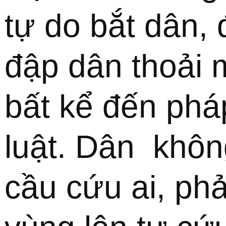
tự do bắt dân, 
đập dân thoải m
bất kể đến pháp
luật. Dân  không
cầu cứu ai, phải