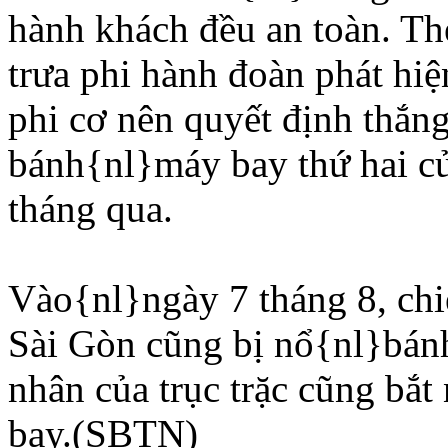
hành khách đều an toàn. Th
trưa phi hành đoàn phát hi
phi cơ nên quyết định thắng
bánh{nl}máy bay thứ hai củ
tháng qua.
Vào{nl}ngày 7 tháng 8, chi
Sài Gòn cũng bị nổ{nl}bán
nhân của trục trặc cũng bắ
bay.(SBTN)