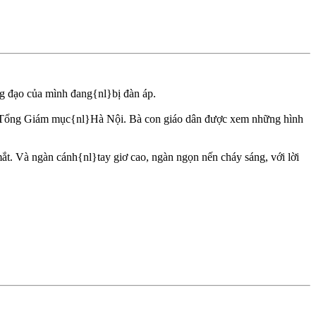
g đạo của mình đang{nl}bị đàn áp.
Tòa Tổng Giám mục{nl}Hà Nội. Bà con giáo dân được xem những hình
t. Và ngàn cánh{nl}tay giơ cao, ngàn ngọn nến cháy sáng, với lời