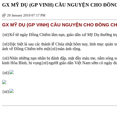
GX MỸ DỤ (GP VINH) CẦU NGUYỆN CHO ÐỒN
@
20 January 2010 07:17 PM
GX MỸ DỤ (GP VINH) CẦU NGUYỆN CHO ÐỒNG C
{nl}Kể từ ngày Ðồng Chiêm lâm nạn, giáo dân xứ Mỹ Dụ thường trự
{nl}Ðặc biệt là sau các thánh lễ Chúa nhật hôm nay, linh mục quản
ảnh về Ðồng Chiêm trên một{nl}màn ảnh rộng.
{nl}Nhìn những nạn nhân bị đánh đập, mặt đầy máu me, nằm sóng soà
kinh Hòa Bình, hi vọng{nl}người giáo dân Việt Nam sớm có ngày đư
{nl}
{nl}