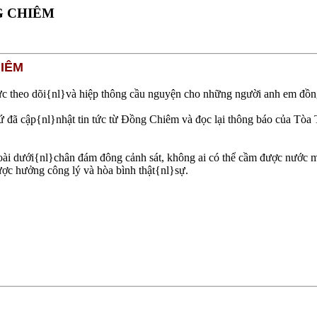
G CHIÊM
HIÊM
c theo dõi{nl}và hiệp thông cầu nguyện cho những người anh em đồn
 xứ đã cập{nl}nhật tin tức từ Ðồng Chiêm và đọc lại thông báo của 
i dưới{nl}chân đám đông cảnh sát, không ai có thể cầm được nước mắ
ợc hưởng công lý và hòa bình thật{nl}sự.