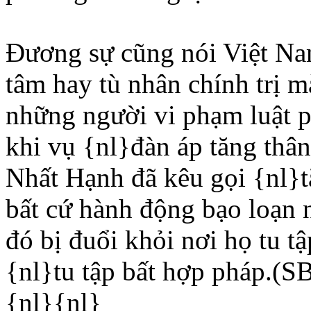
Ðương sự cũng nói Việt Na
tâm hay tù nhân chính trị m
những người vi phạm luật p
khi vụ {nl}đàn áp tăng thân
Nhất Hạnh đã kêu gọi {nl}t
bất cứ hành động bạo loạn 
đó bị đuổi khỏi nơi họ tu t
{nl}tu tập bất hợp pháp.(
{nl}{nl}