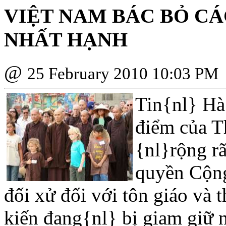
VIỆT NAM BÁC BỎ CÁ
NHẤT HẠNH
@
25 February 2010 10:03 PM
Tin{nl} Hà
điểm của T
{nl}rộng rã
quyền Cộng
đối xử đối với tôn giáo và 
kiến đang{nl} bị giam giữ