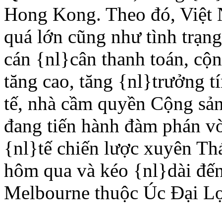
Hong Kong. Theo đó, Việt 
quá lớn cũng như tình trạn
cán {nl}cân thanh toán, cộn
tăng cao, tăng {nl}trưởng t
tế, nhà cầm quyền Cộng sản
đang tiến hành đàm phán vò
{nl}tế chiến lược xuyên Th
hôm qua và kéo {nl}dài đến
Melbourne thuộc Úc Ðại Lợ