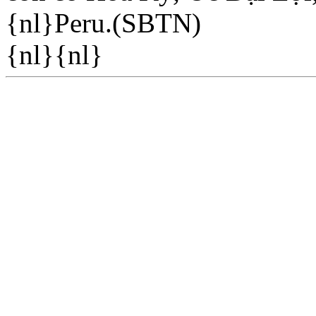
{nl}Peru.(SBTN)
{nl}{nl}