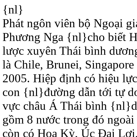
{nl}
Phát ngôn viên bộ Ngoại g
Phương Nga {nl}cho biết Hi
lược xuyên Thái bình dương
là Chile, Brunei, Singapor
2005. Hiệp định có hiệu lự
con {nl}đường dẫn tới tự d
vực châu Á Thái bình {nl}
gồm 8 nước trong đó ngoài 
còn có Hoa Kỳ, Úc Ðại Lợi