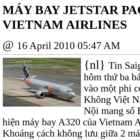
MÁY BAY JETSTAR PA
VIETNAM AIRLINES
@
16 April 2010 05:47 AM
{nl}
Tin Sai
hôm thứ ba b
vào một phi c
Không Việt Na
Nội mang số B
hiện máy bay A320 của Vietnam Ai
Khoảng cách không lưu giữa 2 máy