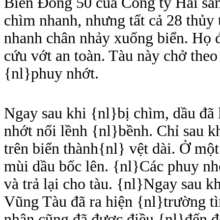
Biển Ðông 50 của Công ty Hải sản
chìm nhanh, nhưng tất cả 28 thủy
nhanh chân nhảy xuống biển. Họ 
cứu vớt an toàn. Tàu này chở the
{nl}phuy nhớt.
Ngay sau khi {nl}bị chìm, dầu đã 
nhớt nổi lềnh {nl}bềnh. Chỉ sau k
trên biển thành{nl} vệt dài. Ở một
mùi dầu bốc lên. {nl}Các phuy nh
và trả lại cho tàu. {nl}Ngay sau 
Vũng Tàu đã ra hiện {nl}trường t
nhân cũng đã được điều {nl}đến để