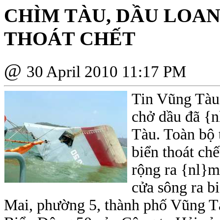
CHÌM TÀU, DẦU LOANG
THOÁT CHẾT
@
30 April 2010 11:17 PM
Tin Vũng Tàu
chở dầu đã {n
Tàu. Toàn bộ 
biển thoát ch
rộng ra {nl}m
cửa sông ra bi
Mai, phường 5, thành phố Vũng Tàu