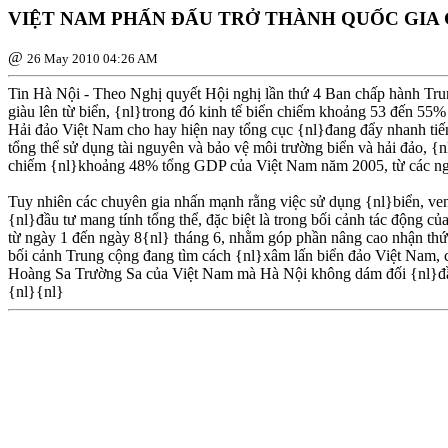
VIỆT NAM PHẤN ÐẤU TRỞ THÀNH QUỐC GIA 
@
26 May 2010 04:26 AM
Tin Hà Nội - Theo Nghị quyết Hội nghị lần thứ 4 Ban chấp hành Tru
giàu lên từ biển, {nl}trong đó kinh tế biển chiếm khoảng 53 đến 5
Hải đảo Việt Nam cho hay hiện nay tổng cục {nl}đang đẩy nhanh tiến
tổng thể sử dụng tài nguyên và bảo vệ môi trường biển và hải đảo, {
chiếm {nl}khoảng 48% tổng GDP của Việt Nam năm 2005, từ các ngành 
Tuy nhiên các chuyên gia nhấn mạnh rằng việc sử dụng {nl}biển, ven 
{nl}đầu tư mang tính tổng thể, đặc biệt là trong bối cảnh tác động 
từ ngày 1 đến ngày 8{nl} tháng 6, nhằm góp phần nâng cao nhận thức m
bối cảnh Trung cộng đang tìm cách {nl}xâm lấn biển đảo Việt Nam, 
Hoàng Sa Trường Sa của Việt Nam mà Hà Nội không dám đối {nl}
{nl}{nl}