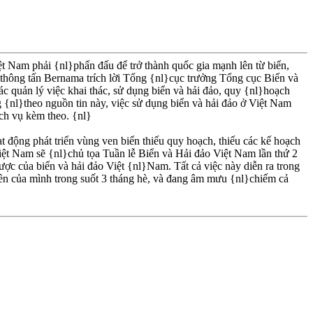
 Nam phải {nl}phấn đấu để trở thành quốc gia mạnh lên từ biển,
thông tấn Bernama trích lời Tổng {nl}cục trưởng Tổng cục Biển và
c quản lý việc khai thác, sử dụng biển và hải đảo, quy {nl}hoạch
g {nl}theo nguồn tin này, việc sử dụng biển và hải đảo ở Việt Nam
ch vụ kèm theo. {nl}
 động phát triển vùng ven biển thiếu quy hoạch, thiếu các kế hoạch
Việt Nam sẽ {nl}chủ tọa Tuần lễ Biển và Hải đảo Việt Nam lần thứ 2
lược của biển và hải đảo Việt {nl}Nam. Tất cả việc này diễn ra trong
ền của mình trong suốt 3 tháng hè, và đang âm mưu {nl}chiếm cả