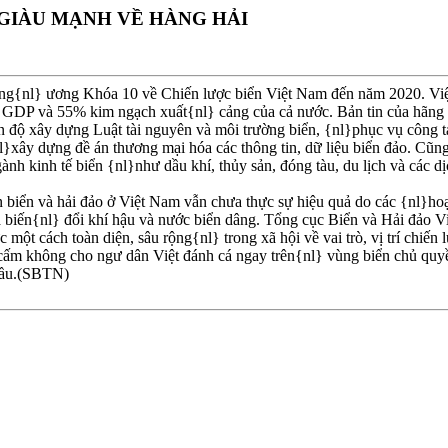
GIÀU MẠNH VỀ HÀNG HẢI
ng{nl} ương Khóa 10 về Chiến lược biển Việt Nam đến năm 2020. Việt
5% GDP và 55% kim ngạch xuất{nl} cảng của cả nước. Bản tin của hãng 
 độ xây dựng Luật tài nguyên và môi trường biển, {nl}phục vụ công tá
nl}xây dựng đề án thương mại hóa các thông tin, dữ liệu biển đảo. Cũn
kinh tế biển {nl}như dầu khí, thủy sản, đóng tàu, du lịch và các dị
biển và hải đảo ở Việt Nam vẫn chưa thực sự hiệu quả do các {nl}hoạt
của biến{nl} đổi khí hậu và nước biển dâng. Tổng cục Biển và Hải đảo 
ột cách toàn diện, sâu rộng{nl} trong xã hội về vai trò, vị trí chiến 
cấm không cho ngư dân Việt đánh cá ngay trên{nl} vùng biển chủ quy
đầu.(SBTN)