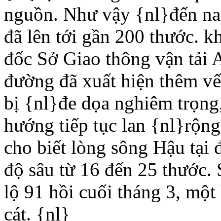
nguồn. Như vậy {nl}đến nay
đã lên tới gần 200 thước. k
đốc Sở Giao thông vận tải 
đường đã xuất hiện thêm vế
bị {nl}đe dọa nghiêm trọng,
hướng tiếp tục lan {nl}rộn
cho biết lòng sông Hậu tại
độ sâu từ 16 đến 25 thước. 
lộ 91 hồi cuối tháng 3, mộ
cát. {nl}