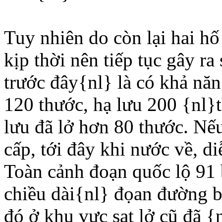
Tuy nhiên do còn lại hai h
kịp thời nên tiếp tục gây ra
trước đây{nl} là có khả nă
120 thước, hạ lưu 200 {nl}t
lưu đã lở hơn 80 thước. Nế
cấp, tới đây khi nước về, di
Toàn cảnh đoạn quốc lộ 91 b
chiều dài{nl} đọan đường b
đó ở khu vực sạt lở cũ đã 