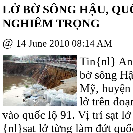
LỞ BỜ SÔNG HẬU, QUỐ
NGHIÊM TRỌNG
@
14 June 2010 08:14 AM
Tin{nl} An
bờ sông Hậ
Mỹ, huyện 
lở trên đoạ
vào quốc lộ 91. Vị trí sạt l
{nl}sạt lở từng làm đứt quố