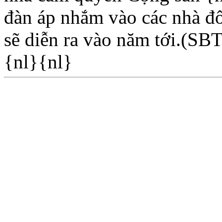
đàn áp nhắm vào các nhà đố
sẽ diễn ra vào năm tới.(SB
{nl}{nl}