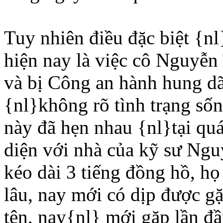
Tuy nhiên điều đặc biệt {n
hiện nay là việc cô Nguyễn
và bị Công an hành hung dã
{nl}không rõ tình trạng số
này đã hẹn nhau {nl}tại qu
diện với nhà của kỹ sư Ng
kéo dài 3 tiếng đồng hồ, họ
lâu, nay mới có dịp được g
tên, nay{nl} mới gặp lần đầ