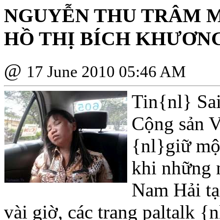
NGUYỄN THU TRÂM MẤ
HỒ THỊ BÍCH KHƯƠNG
@
17 June 2010 05:46 AM
Tin{nl} Sa
Cộng sản V
{nl}giữ mộ
khi những 
Nam Hải tạ
vài giờ, các trang paltalk {