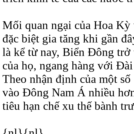
Mối quan ngại của Hoa Kỳ
đặc biệt gia tăng khi gần đ
là kể từ nay, Biển Ðông trở
của họ, ngang hàng với Ðà
Theo nhận định của một số 
vào Ðông Nam Á nhiều hơ
tiêu hạn chế xu thế bành t
{nl}{nl}