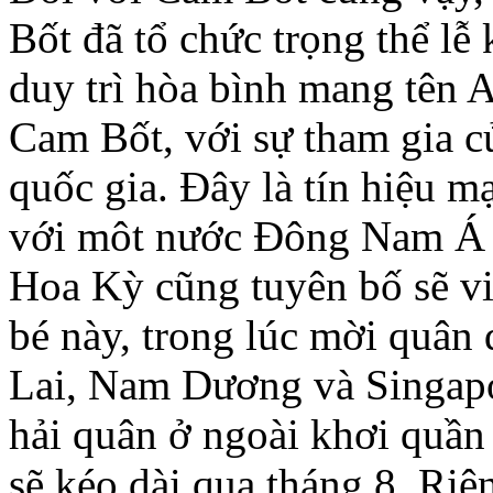
Bốt đã tổ chức trọng thể lễ 
duy trì hòa bình mang tên A
Cam Bốt, với sự tham gia c
quốc gia. Ðây là tín hiệu 
với môt nước Ðông Nam Á t
Hoa Kỳ cũng tuyên bố sẽ vi
bé này, trong lúc mời quân
Lai, Nam Dương và Singapo
hải quân ở ngoài khơi quần
sẽ kéo dài qua tháng 8. Riê