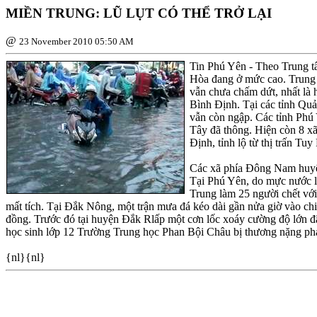
MIỀN TRUNG: LŨ LỤT CÓ THỂ TRỞ LẠI
@
23 November 2010 05:50 AM
Tin Phú Yên - Theo Trung 
Hòa đang ở mức cao. Trung 
vẫn chưa chấm dứt, nhất là
Bình Ðịnh. Tại các tỉnh Qu
vẫn còn ngập. Các tỉnh Phú 
Tây đã thông. Hiện còn 8 xã
Ðịnh, tỉnh lộ từ thị trấn T
Các xã phía Ðông Nam huyện
Tại Phú Yên, do mực nước lên
Trung làm 25 người chết vớ
mất tích. Tại Ðắk Nông, một trận mưa đá kéo dài gần nửa giờ vào chiề
đồng. Trước đó tại huyện Ðắk Rlấp một cơn lốc xoáy cường độ lớn đ
học sinh lớp 12 Trường Trung học Phan Bội Châu bị thương nặng ph
{nl}{nl}