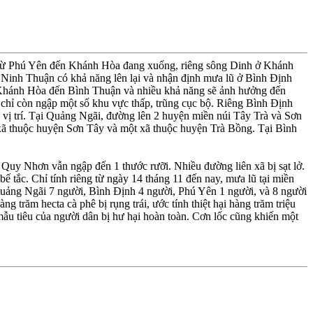
 từ Phú Yên đến Khánh Hòa đang xuống, riêng sông Dinh ở Khánh
Ninh Thuận có khả năng lên lại và nhận định mưa lũ ở Bình Ðịnh
từ Khánh Hòa đến Bình Thuận và nhiều khả năng sẽ ảnh hưởng đến
hỉ còn ngập một số khu vực thấp, trũng cục bộ. Riêng Bình Ðịnh
 vị trí. Tại Quảng Ngãi, đường lên 2 huyện miền núi Tây Trà và Sơn
5 xã thuộc huyện Sơn Tây và một xã thuộc huyện Trà Bồng. Tại Bình
y Nhơn vẫn ngập đến 1 thước rưỡi. Nhiều đường liên xã bị sạt lở.
bế tắc. Chỉ tính riêng từ ngày 14 tháng 11 đến nay, mưa lũ tại miền
uảng Ngãi 7 người, Bình Ðịnh 4 người, Phú Yên 1 người, và 8 người
trăm hecta cà phê bị rụng trái, ước tính thiệt hại hàng trăm triệu
u tiêu của người dân bị hư hại hoàn toàn. Cơn lốc cũng khiến một