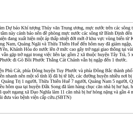
tâm Dự báo Khí tượng Thủy văn Trung ương, mực nước trên các sông
tâm này cảnh báo nên đề phòng mực nước các sông từ Bình Ðịnh đến 
 hiện đang xuất hiện một áp thấp nhiệt đới mới ở khu vực vùng biển 
ảng Nam, Quảng Ngãi và Thừa Thiên Huế đến hôm nay đã giảm ngập, c
Yên, Khánh Hòa do nước lên ở mức cao gây trở ngại giao thông tại vài
 vẫn gặp trở ngại trong việc liên lạc gồm 2 xã thuộc huyện Tây Trà, 
uy Phước đi Gò Bồi Phước Thắng Cát Chánh vẫn bị ngập đến 1 thước.
 Phù Cát, phía Ðông huyện Tuy Phước và phía Ðông Bắc thành phố Qu
 nhanh nên một số tỉnh lộ đã bị tê liệt, các đường huyện nhiều nơi bị 
i Quảng Trị 1 người, Thừa Thiên Huế 7 người, Quảng Nam 5 người, Q
u hôm qua tại huyện Ðắk Song đã làm hàng chục căn nhà bị hư hại, hàng 
ã quét ngang xã Ðạo Nghĩa làm 11 căn nhà bị hư hỏng nặng và gần 4 mẫ
ải đưa vào bệnh viện cấp cứu.(SBTN)