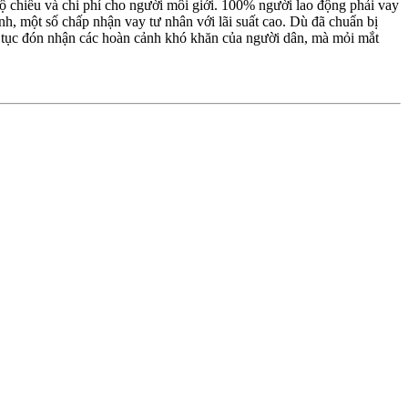
 hộ chiếu và chi phí cho người môi giới. 100% người lao động phải vay
nh, một số chấp nhận vay tư nhân với lãi suất cao. Dù đã chuẩn bị
p tục đón nhận các hoàn cảnh khó khăn của người dân, mà mỏi mắt