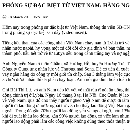
PHÓNG SỰ ÐẶC BIỆT TỪ VIỆT NAM: HÀNG NG
@
18 March 2011 06:51 AM
Hôm nay trong phóng sự đặc biệt từ Việt Nam, thông tín viên SB-TN 
trong phóng sự đặc biệt sau đây (video insert).
Tiếng kêu than của các công nhân Việt Nam chạy nạn từ Lybia trở về,
nhân nước ngoài, hy vọng một cú đổi đời cho gia đình và bản thân, n
thành phố, hầu hết trở về từ Libya đều trong cảnh trắng tay và nợ n
Anh Nguyễn Nam ở thôn Chầm, xã Hương Hồ, huyện Hương Trà, Thừa 
Công ty Cung ứng nhân lực và Thương mại Sona. Ðể có tiền đi xuất cả
vay ngân hàng do công ty môi giới tín chấp. Sau 3 tháng làm việc c
3 chưa được nhận thì đã phải chạy loạn. Anh nói gia đình hoàn toàn t
Chị Bùi Thị Lư, vợ anh Nam tiếp lời với vẻ mặt rầu rĩ nói ăn uống t
động chính trị ở Lybia, Ngày 16 tháng 3 tại Hà Nội, Cục Quản lý la
về Việt Nam, qua đó cho thấy người nghèo Việt Nam để được đi làm v
người đi lao động ở nước ngoài trở về, cho thấy lao động Việt Nam gặ
ngoài. Trong đó gần 70% người lao động yếu về ngoại ngữ, hơn 13% là
khi đi xuất khẩu lao động, gần 90% người lao động có việc làm nhưn
người lao động phải làm các công việc không đúng theo thỏa thuận t