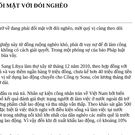
ỐI MẶT VỚI ÐÓI NGHÈO
ở về đang phải đối mặt với đói nghèo, mời quý vị cùng theo dõi
nghiệp này từ đồng ruộng nghèo khó, phải đi vay nợ để đi làm công
t không có cách giải quyết. Trong một phóng sự của báo Pháp luật
 bủa vây.
ang Libya làm thợ xây từ tháng 12 năm 2010, theo hợp đồng với
à và vay thêm ngân hàng 9 triệu đồng, chưa kể hơn 40 triệu đồng tiền
n vị sử dụng lao động chuyển cho Công ty Sona, còn lương tháng thứ
 dài.
 đâu ra mà trả. Nhân sự kiện công nhân tràn về Việt Nam bởi biến
 kết quả đánh giá thực trạng người đi làm việc ở nước ngoài đã trở
hưng phẩm chất lao động và thu nhập vẫn thấp. Theo khảo sát gần 500
 biệt là việc thích nghi với điều kiện sống và làm việc tại nước
ột trong những nỗi khổ lớn nhất của dân nghèo các miền quê là trước
ng lao động. Vì vậy đến khi đi xuất khẩu lao động, có khoảng 10%