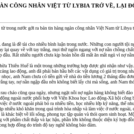
ÀN CÔNG NHÂN VIỆT TỪ LYBIA TRỞ VỀ, LẠI Ð
từ trong nước gởi ra bản tin hàng ngàn công nhân Việt Nam từ Libya tr
 đang là đề tài cho nhiều bình luận trong nước. Những con người tội 
ay lại quay về với tay trắng, mọi thứ ngổn ngang với nợ nần chồng chấ
gập đầu. Rất nhiều người chưa kịp hoàn hồn đã mất ăn mất ngủ vì nợ nần
Thiên Huế là một trong những trường hợp được ghi nhận như vậy. S
ng lao động, anh đã phải bán hầu hết các vật dụng có giá trị trong nh
ực nhọc, anh Nam chưa có tiền gửi về nhà do tiền lương 2 tháng đầu đơ
rắng tay, nợ nần ngập đầu nên không biết lấy chi mà sống, anh Nam thở
hì rau cháo cũng qua ngày, nhưng ngặt nỗi nợ ngân hàng không biết đào
o động ngoài nước phối hợp với Viện Khoa học Lao động-Xã hội công bố
iệc ở nước ngoài phải bỏ ra nhiều tiền, học nhiều lớp kỹ năng, thế n
p nhiều khó khăn trong quá trình hòa nhập và làm việc ở nước ngoài, đặc
 khác biệt về lối sống, phong tục tập quán và thói quen sinh hoạt. M
g với phẩm chất thấp và lạc hậu, phần lớn không thuộc diện ký hợp đồ
rong hợp đồng do trình độ tay nghề không bảo đảm.