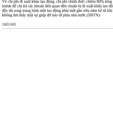
Về chi phí đi xuất khẩu lao động, chi phí chính thức chiếm 80% tổng 
mượn để chi trả các khoản liên quan đến chuẩn bị đi xuất khẩu lao độ
đầy đủ song trung bình một lao động phải mất gần nửa năm kể từ kh
không tìm thấy một sự giúp đỡ nào từ phía nhà nước.(SBTN)
{nl}{nl}