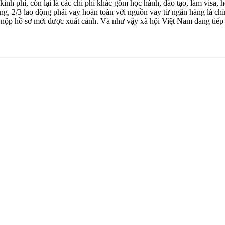
kinh phí, còn lại là các chi phí khác gồm học hành, đào tạo, làm visa,
ng, 2/3 lao động phải vay hoàn toàn với nguồn vay từ ngân hàng là chí
i nộp hồ sơ mới được xuất cảnh. Và như vậy xã hội Việt Nam đang tiế