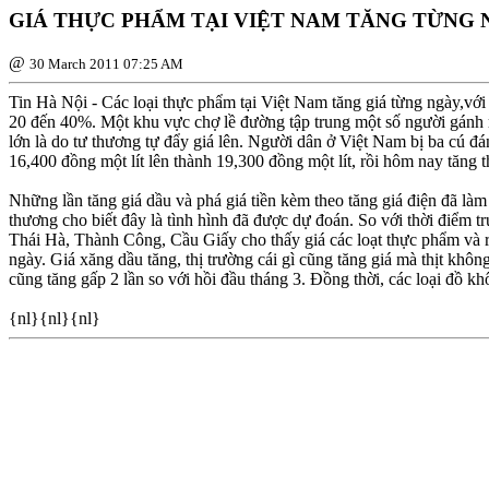
GIÁ THỰC PHẨM TẠI VIỆT NAM TĂNG TỪNG
@
30 March 2011 07:25 AM
Tin Hà Nội - Các loại thực phẩm tại Việt Nam tăng giá từng ngày,với
20 đến 40%. Một khu vực chợ lề đường tập trung một số người gánh 
lớn là do tư thương tự đẩy giá lên. Người dân ở Việt Nam bị ba cú đá
16,400 đồng một lít lên thành 19,300 đồng một lít, rồi hôm nay tăng 
Những lần tăng giá dầu và phá giá tiền kèm theo tăng giá điện đã làm 
thương cho biết đây là tình hình đã được dự đoán. So với thời điể
Thái Hà, Thành Công, Cầu Giấy cho thấy giá các loạt thực phẩm và ra
ngày. Giá xăng dầu tăng, thị trường cái gì cũng tăng giá mà thịt khô
cũng tăng gấp 2 lần so với hồi đầu tháng 3. Ðồng thời, các loại đồ 
{nl}{nl}{nl}