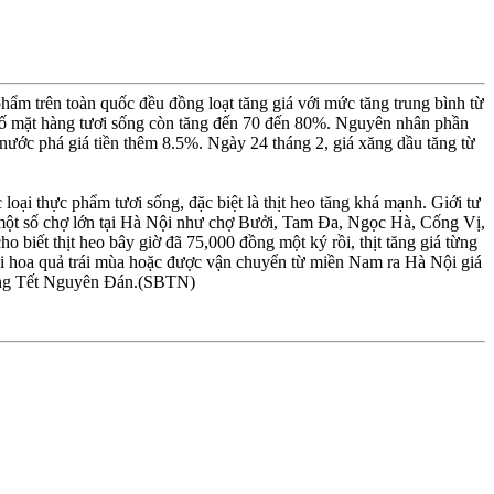
hẩm trên toàn quốc đều đồng loạt tăng giá với mức tăng trung bình từ
 số mặt hàng tươi sống còn tăng đến 70 đến 80%. Nguyên nhân phần
 nước phá giá tiền thêm 8.5%. Ngày 24 tháng 2, giá xăng dầu tăng từ
 loại thực phẩm tươi sống, đặc biệt là thịt heo tăng khá mạnh. Giới tư
 một số chợ lớn tại Hà Nội như chợ Bưởi, Tam Ða, Ngọc Hà, Cống Vị,
biết thịt heo bây giờ đã 75,000 đồng một ký rồi, thịt tăng giá từng
loại hoa quả trái mùa hoặc được vận chuyển từ miền Nam ra Hà Nội giá
 trong Tết Nguyên Ðán.(SBTN)