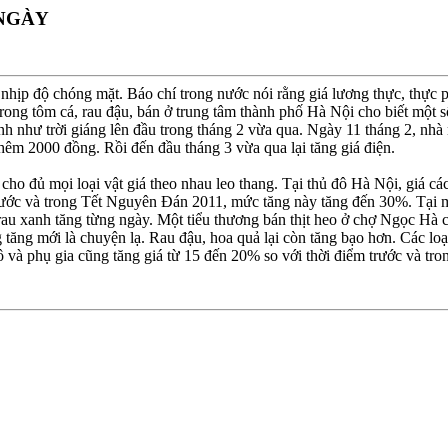
 NGÀY
 nhịp độ chóng mặt. Báo chí trong nước nói rằng giá lương thực, thực p
rong tôm cá, rau đậu, bán ở trung tâm thành phố Hà Nội cho biết một
nh như trời giáng lên đầu trong tháng 2 vừa qua. Ngày 11 tháng 2, nhà
thêm 2000 đồng. Rồi đến đầu tháng 3 vừa qua lại tăng giá điện.
cho đủ mọi loại vật giá theo nhau leo thang. Tại thủ đô Hà Nội, giá các
m trước và trong Tết Nguyên Ðán 2011, mức tăng này tăng đến 30%. Tại
u xanh tăng từng ngày. Một tiểu thương bán thịt heo ở chợ Ngọc Hà cho 
ng tăng mới là chuyện lạ. Rau đậu, hoa quả lại còn tăng bạo hơn. Các 
khô và phụ gia cũng tăng giá từ 15 đến 20% so với thời điểm trước và