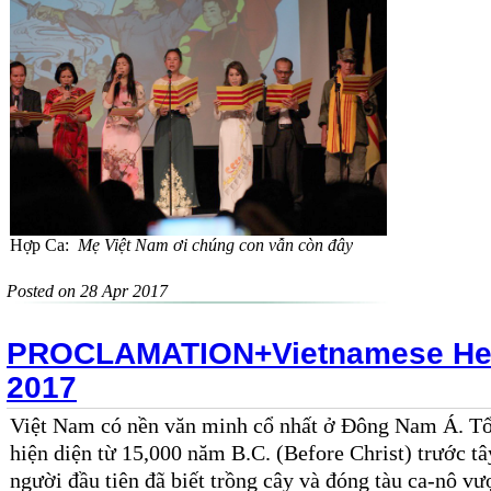
Hợp Ca:
Mẹ Việt Nam ơi chúng con vẫn còn đây
Posted on 28 Apr 2017
PROCLAMATION+Vietnamese Her
2017
Việt Nam có nền văn minh cổ nhất ở Đông Nam Á. T
hiện diện
từ 15
,
000
năm B.
C
.
(
Before Christ
)
trước tâ
người
đầu tiên đã
biết
trồng cây và đó
ng tàu ca-nô
vư