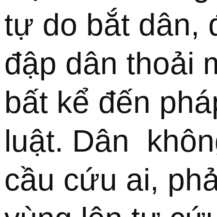
tự do bắt dân, 
đập dân thoải m
bất kể đến pháp
luật. Dân  không
cầu cứu ai, phải