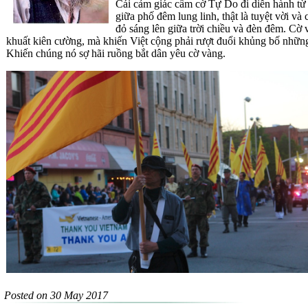
C
ái cảm giác cầm cờ Tự Do đi diễn hành từ 
giữa phố đêm lung linh, thật là tuyệt vời v
đỏ sáng lên giữa trời chiều và đèn đêm. Cờ 
khuất kiên cường, mà khiến Việt cộng phải rượt đuổi khủng bố nhữn
Khiến chúng nó sợ hãi ruồng bắt dân yêu cờ vàng.
Posted on 30 May 2017