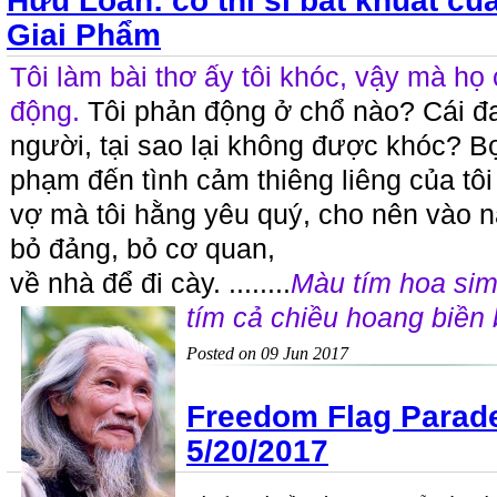
Hữu Loan: cố thi sĩ bất khuất c
Giai Phẩm
Tôi làm bài thơ ấy tôi khóc, vậy mà họ 
động.
Tôi phản động ở chổ nào? Cái đ
người, tại sao lại không được khóc? B
phạm đến tình cảm thiêng liêng của tôi
vợ mà tôi hằng yêu quý, cho nên vào n
bỏ đảng, bỏ cơ quan,
về nhà để đi cày. ........
Màu tím hoa sim
tím cả chiều hoang biền 
Posted on 09 Jun 2017
Freedom Flag Parad
5/20/2017