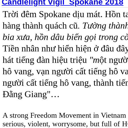
Candlelight Vigil_Spokane 2018
Trời đêm Spokane dịu mát.
Hồn t
hàng thành quách cũ
. Tường thàn
bia xưa, hồn dâu biển gọi trong cờ
Tiền nhân như hiển hiện ở đâu đây
hát tiếng đàn hiệu triệu
"m
ột người
hô vang, vạn người cất tiếng hô va
người cất tiếng hô vang, thành ti
Đằng Giang"…
A strong Freedom Movement in Vietnam -
serious, violent, worrysome, but full of