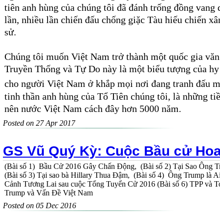
tiên anh hùng của chúng
tôi
đã đánh trống đồng
vang 
lần
, nhiều lần
chiến đấu
chống giặc Tàu hiếu chiến xâ
sử.
Chúng tôi muốn Việt Nam trở thành một quốc gia
văn
Truyền Thống và Tự Do này là một
biểu tượng của
h
cho người Việt Nam ở khắp mọi nơi đ
ang
tranh
đấu
m
tinh thần
anh hùng của Tổ Tiên chúng tôi, là những ti
nên nước
Việt Nam cách đây hơn 5000 năm.
Posted on 27 Apr 2017
GS Vũ Quý Kỳ: Cuộc Bầu cử Hoa
(Bài số 1) Bầu Cử 2016 Gây Chấn Động, (Bài số 2) Tại Sao Ô
(Bài số 3) Tại sao bà Hillary Thua Đậm, (Bài số 4) Ông Trump là A
Cảnh Tương Lai sau cuộc Tổng Tuyển Cử 2016 (Bài số 6) TPP và To
Trump và Vấn Đề Việt Nam
Posted on 05 Dec 2016