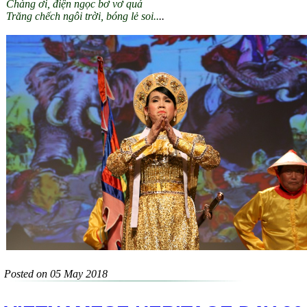
Chàng ơi, điện ngọc bơ vơ quá
Trăng chếch ngôi trời, bóng lẻ soi..
..
Posted on 05 May 2018