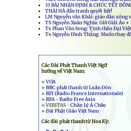
33 BÀI NHẬN ĐỊNH & CHÚC TẾT ĐỒN
THÁI HÀ đấu tranh quyết liệt!
LM Nguyễn văn Khải: giáo dân xông v
TS Nguyễn Xuân Nghĩa: Giờ Giải Ảo +
Ts Phan Văn Song: Tinh thần Đại Việt
Ts Nguyễn Đình Thắng: Muốn thay đổ
Các Đài Phát Thanh Việt Ngữ
hướng về Việt Nam:
»
VOA
»
BBC phát thanh từ Luân Đôn
»
RFI (Radio France Internationale)
»
RFA - Radio Free Asia
» VERITAS -
Chân Lý Á Châu
»
Đài Phật Giáo Việt Nam
Các đài phát thanh từ Hoa Kỳ: