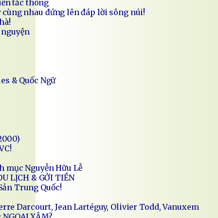
iến tắc thông
cùng nhau đứng lên đáp lời sông núi!
hà!
 nguyện
ues & Quốc Ngữ
2000)
VC!
inh mục Nguyễn Hữu Lễ
DU LỊCH & GỞI TIỀN
Sản Trung Quốc!
ierre Darcourt, Jean Lartéguy, Olivier Todd, Vanuxem
ớc NGOẠI XÂM?