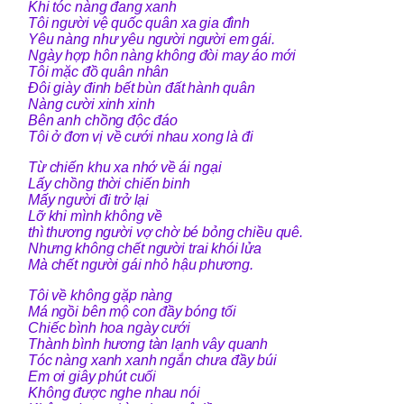
Khi tóc nàng đang xanh
Tôi người vệ quốc quân xa gia đình
Yêu nàng như yêu người người em gái.
Ngày hợp hôn nàng không đòi may áo mới
Tôi mặc đồ quân nhân
Đôi giày đinh bết bùn đất hành quân
Nàng cười xinh xinh
Bên anh chồng độc đáo
Tôi ở đơn vị về cưới nhau xong là đi
Từ chiến khu xa nhớ về ái ngại
Lấy chồng thời chiến binh
Mấy người đi trở lại
Lỡ khi mình không về
thì thương người vợ chờ bé bỏng chiều quê.
Nhưng không chết người trai khói lửa
Mà chết người gái nhỏ hậu phương.
Tôi về không gặp nàng
Má ngồi bên mộ con đầy bóng tối
Chiếc bình hoa ngày cưới
Thành bình hương tàn lạnh vây quanh
Tóc nàng xanh xanh ngắn chưa đầy búi
Em ơi giây phút cuối
Không được nghe nhau nói