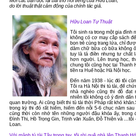
Mời các bạn đọc lại bài thơ nổi tiếng của Hữu Loan,
do lời thuật thật cảm động của chính tác giả.
Hữu Loan Tự Thuật
Tôi sinh ra trong một gia đình 
không có cơ may cắp sách đ
bọn trẻ cùng trang lứa, chỉ đư
dăm chữ bữa có bữa không ở
tuy là tá điền nhưng tư chất 
hơn người. Lên trung học, t
chung tôi cũng học tại Thanh 
tiền ra Huế hoặc Hà Nội học.
Đến năm 1938 - lúc đó tôi cũn
Tôi ra Hà Nội thi tú tài, để ch
nhà nghèo cũng thi đỗ đạt 
nhiên tôi không có ý định dấn
quan trường. Ai cũng biết thi tú tài thời Pháp rất khó khă
trong kỳ thi đó rất hiếm, hiếm đến nỗi 5-6 chục năm sa
cùng thời còn nhớ tên những người đậu khóa ấy, trong
Đình Thi, Hồ Trọng Gin, Trịnh văn Xuấn, Đỗ Thiện và …tô
Loan.
Với mảnh tú tài Tây trong tay, tôi rời quê nhà lên Thanh H