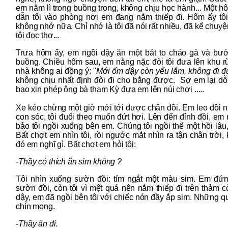
em nằm lì trong buồng trong, không chịu học hành... Một 
dẫn tôi vào phòng nơi em đang nằm thiếp đi. Hôm ấy tôi 
không nhớ nữa. Chỉ nhớ là tôi đã nói rất nhiều, đã kể chuyệ
tôi đọc thơ...
Trưa hôm ấy, em ngồi dậy ăn một bát to cháo gà và bướ
buồng. Chiều hôm sau, em nằng nặc đòi tôi đưa lên khu r
nhà không ai đồng ý: "
Mới ốm dậy còn yếu lắm, không đi 
không chịu nhất định đòi đi cho bằng được. Sợ em lại dỗ
bạo xin phép ông bà tham Kỳ đưa em lên núi chơi .....
Xe kéo chừng một giờ mới tới được chân đồi. Em leo đồi 
con sóc, tôi đuổi theo muốn đứt hơi. Lên đến đỉnh đồi, em
bảo tôi ngồi xuống bên em. Chúng tôi ngồi thế một hồi lâu,
Bất chợt em nhìn tôi, rồi ngước mắt nhìn ra tận chân trời, 
đó em nghĩ gì. Bất chợt em hỏi tôi:
-
Thầy có thích ăn sim không ?
Tôi nhìn xuống sườn đồi: tím ngắt một màu sim. Em đứn
sườn đồi, còn tôi vì mệt quá nên nằm thiếp đi trên thảm cỏ..
dậy, em đã ngồi bên tôi với chiếc nón đầy ắp sim. Những q
chín mọng.
-
Thầy ăn đi.