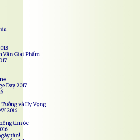
hia
2018
ân Văn Giai Phẩm
017
ane
e Day 2017
16
n Tưởng và Hy Vọng
Y 2016
không tim óc
016
gày tàn!