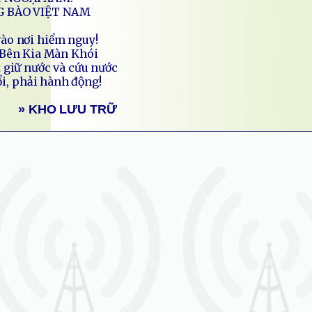
G BÀO VIỆT NAM
ào nơi hiểm nguy!
 Bên Kia Màn Khói
 giữ nước và cứu nước
i, phải hành động!
» KHO LƯU TRỮ