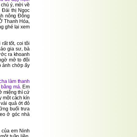
 chú ý, mời về
à Đái thị Ngọc
anh nông Đông
 Ở Thanh Hóa,
ng ghé lại xem
ất tốt, coi tôi
áo gia sư, bà
bước ra khoanh
 ngờ mở to đôi
có ánh chớp ấy
 cha làm thanh
ẹ bằng má.
Em
ở miệng thì cứ
y một cách kín
 vài quả ớt đỏ
ững buổi trưa
treo ở góc nhà
nh của em Ninh
một tuần liền,