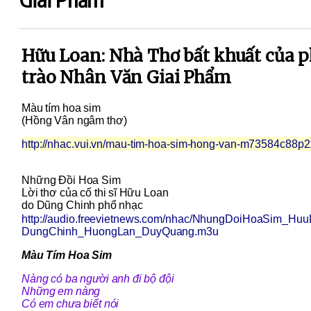
Hữu Loan: Nhà Thơ bất khuất của 
trào Nhân Văn Giai Phẩm
Màu tím hoa sim
(Hồng Vân ngâm thơ)
http://nhac.vui.vn/mau-tim-hoa-sim-hong-van-m73584c88p2
Những Đồi Hoa Sim
Lời thơ của cố thi sĩ Hữu Loan
do Dũng Chinh phổ nhạc
http://audio.freevietnews.com/
nhac/NhungDoiHoaSim_Huu
DungChinh_HuongLan_DuyQuang.
m3u
Màu Tím Hoa Sim
Nàng có ba người anh đi bộ đội
Những em nàng
Có em chưa biết nói