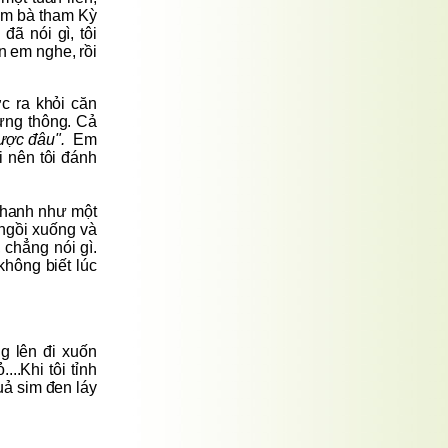
hôm bà tham Kỳ
đã nói gì, tôi
n em nghe, rồi
c ra khỏi căn
ừng thông. Cả
được đâu".
Em
i nên tôi đánh
nhanh như một
 ngồi xuống và
 chẳng nói gì.
không biết lúc
g lên đi xuốn
..Khi tôi tỉnh
uả sim đen láy