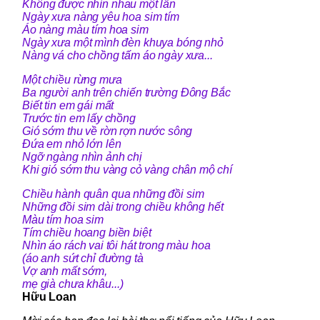
Không được nhìn nhau một lần
Ngày xưa nàng yêu hoa sim tím
Áo nàng màu tím hoa sim
Ngày xưa một mình đèn khuya bóng nhỏ
Nàng vá cho chồng tấm áo ngày xưa...
Một chiều rừng mưa
Ba người anh trên chiến trường Đông Bắc
Biết tin em gái mất
Trước tin em lấy chồng
Gió sớm thu về rờn rợn nước sông
Đứa em nhỏ lớn lên
Ngỡ ngàng nhìn ảnh chị
Khi gió sớm thu vàng cỏ vàng chân mộ chí
Chiều hành quân qua những đồi sim
Những đồi sim dài trong chiều không hết
Màu tím hoa sim
Tím chiều hoang biền biệt
Nhìn áo rách vai tôi hát trong màu hoa
(áo anh sứt chỉ đường tà
Vợ anh mất sớm,
mẹ già chưa khâu...)
Hữu Loan