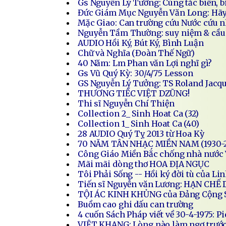
Gs Nguyễn Lý Tưởng: Cùng tắc biến, b
Đức Giám Mục Nguyễn Văn Long: Hãy 
Mặc Giao: Can trường cứu Nước cứu n
Nguyễn Tầm Thường: suy niệm & cầu
AUDIO Hồi Ký, Bút Ký, Bình Luận
Chữ và Nghĩa (Đoàn Thế Ngữ)
40 Năm: Lm Phan văn Lợi nghĩ gì?
Gs Vũ Quý Kỳ: 30/4/75 Lesson
GS Nguyễn Lý Tưởng: TS Roland Jacq
THƯƠNG TIẾC VIỆT DZŨNG!
Thi sĩ Nguyễn Chí Thiện
Collection 2_ Sinh Hoat Ca (32)
Collection 1_ Sinh Hoat Ca (40)
28 AUDIO Quý Tỵ 2013 từ Hoa Kỳ
70 NĂM TÂN NHẠC MIỀN NAM (1930-
Công Giáo Miền Bắc chống nhà nước 
Mãi mãi dòng thơ HOA ĐỊA NGỤC
Tôi Phải Sống -- Hồi ký đời tù của L
Tiến sĩ Nguyễn văn Lương: HẠN CHẾ 
TỘI ÁC KINH KHỦNG của Đảng Cộng 
Buồm cao ghi dấu can trường
4 cuốn Sách Pháp viết về 30-4-1975: P
VIỆT KHANG: Lòng nào làm ngơ trư