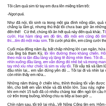
Tôi cầm quả sim từ tay em đưa lên miệng trầm trồ:
-Ngọt quá.
Như đã nói, tôi sinh ra trong một gia đình nông dân, quả s
chẳng lạ lẫm gì, nhưng thú thật tôi chưa bao giờ ăn nhữn
đến thế! Cứ thế, chúng tôi ăn hết quả này đến quả khác. T
cười. Hai hàm răng em đỏ tím, đôi môi em cũng đỏ tí
thì....tím đỏ một màu sim.
Tôi cười phá lên, em cũng cười th
Cuối mùa đông năm ấy, bất chấp những lời can ngăn, hứa 
của ông bà tham Kỳ,
tôi lên đường theo kháng chiến. Hô
theo mãi ra tận đầu làng và lặng lẽ đứng nhìn theo. Tôi đi...
nhìn xuống đầu làng, em vẫn đứng đó nhỏ bé và mong man
tay nhỏ xíu như chiếc lá sim ra vẫy tôi.
Tôi vẫy trả và lầm lũ
đầu nhìn lại... em vẫn đứng yên đó ... Tôi lại đi và nhìn lạ
còn nhìn thấy em nữa...
Những năm tháng ở chiến khu, thỉnh thoảng tôi vẫn được 
lên, cho biết em vẫn khỏe và đã khôn lớn. Sau này, nghe 
khi em mới 15 tuổi đã có nhiều chàng trai đên ngỏ lời cầ
cứ trốn trong buồng, không chịu ra tiếp ai bao giờ ...
Chín năm sau, tôi trở lại nhà...Về Nông Cống tìm em. Hô