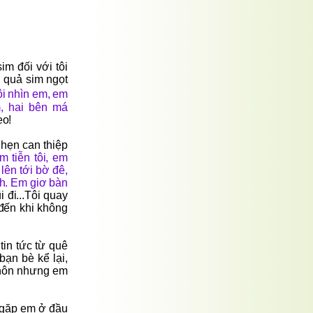
im đối với tôi
g quả sim ngọt
ôi nhìn em, em
m, hai bên má
eo!
hẹn can thiệp
m tiễn tôi, em
 lên tới bờ đê,
h. Em giơ bàn
i đi...Tôi quay
i đến khi không
tin tức từ quê
bạn bè kể lại,
u hôn nhưng em
m gặp em ở đầu