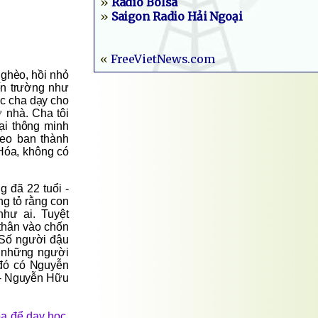
»
Radio Bolsa
»
Saigon Radio Hải Ngoại
«
FreeVietNews.com
nghèo, hồi nhỏ
ến trường như
ợc cha dạy cho
 nhà. Cha tôi
lại thông minh
heo ban thành
Hóa, không có
g đã 22 tuổi -
ứng tỏ rằng con
như ai. Tuyệt
 thân vào chốn
n.Số người đậu
u những người
 đó có Nguyễn
i - Nguyễn Hữu
óa để dạy học.