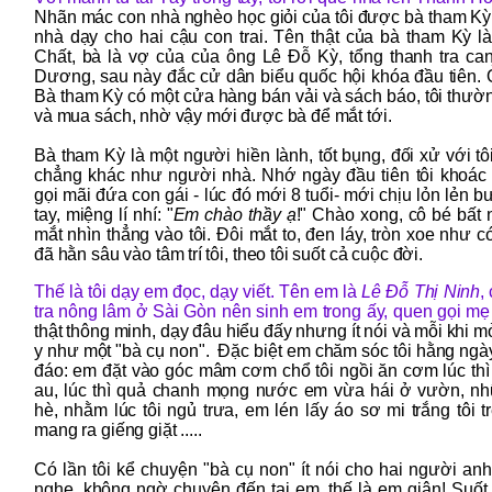
Nhãn mác con nhà nghèo học giỏi của tôi được bà tham Kỳ
nhà dạy cho hai cậu con trai. Tên thật của bà tham Kỳ l
Chất, bà là vợ của của ông Lê Đỗ Kỳ, tổng thanh tra c
Dương, sau này đắc cử dân biểu quốc hội khóa đầu tiên.
Bà tham Kỳ có một cửa hàng bán vải và sách báo, tôi thườ
và mua sách, nhờ vậy mới được bà để mắt tới.
Bà tham Kỳ là một người hiền lành, tốt bụng, đối xử với tôi r
chẳng khác như người nhà. Nhớ ngày đầu tiên tôi khoác 
gọi mãi đứa con gái - lúc đó mới 8 tuổi- mới chịu lỏn lẻn 
tay, miệng lí nhí: "
Em chào thầy ạ
!" Chào xong, cô bé bất
mắt nhìn thẳng vào tôi. Đôi mắt to, đen láy, tròn xoe như 
đã hằn sâu vào tâm trí tôi, theo tôi suốt cả cuộc đời.
Thế là tôi dạy em đọc, dạy viết. Tên em là
Lê Đỗ Thị Ninh
,
tra nông lâm ở Sài Gòn nên sinh em trong ấy, quen gọi m
thật thông minh, dạy đâu hiểu đấy nhưng ít nói và mỗi khi m
y như một "bà cụ non". Đặc biệt em chăm sóc tôi hằng ngà
đáo: em đặt vào góc mâm cơm chổ tôi ngồi ăn cơm lúc thì
au, lúc thì quả chanh mọng nước em vừa hái ở vườn, nh
hè, nhằm lúc tôi ngủ trưa, em lén lấy áo sơ mi trắng tôi 
mang ra giếng giặt .....
Có lần tôi kể chuyện "bà cụ non" ít nói cho hai người a
nghe, không ngờ chuyện đến tai em, thế là em giận! Suốt 