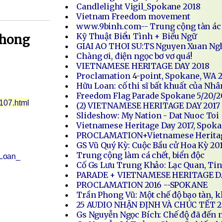
Candlelight Vigil_Spokane 2018
Vietnam Freedom movement
www.9binh.com-- Trung cộng tàn ác
Kỹ Thuật Biểu Tình + Biểu Ngữ
phong
GIAI AO THOI SU:TS Nguyen Xuan Ng
Chàng ơi, điện ngọc bơ vơ quá!
VIETNAMESE HERITAGE DAY 2018
Proclamation 4-point, Spokane, WA 
Hữu Loan: cố thi sĩ bất khuất của Nh
Freedom Flag Parade Spokane 5/20/2
107.html
(2) VIETNAMESE HERITAGE DAY 2017
Slideshow: My Nation - Dat Nuoc Toi
Vietnamese Heritage Day 2017, Spok
PROCLAMATION+Vietnamese Heritag
GS Vũ Quý Kỳ: Cuộc Bầu cử Hoa Kỳ 20
Trung cộng làm cá chết, biển độc
Loan_
Cố Gs Lưu Trung Khảo: Lạc Quan, Ti
PARADE + VIETNAMESE HERITAGE DA
PROCLAMATION 2016 --SPOKANE
Trần Phong Vũ: Một chế độ bạo tàn, 
25 AUDIO NHẬN ĐỊNH VÀ CHÚC TẾT 2
Gs Nguyễn Ngọc Bích: Chế độ đã đến n