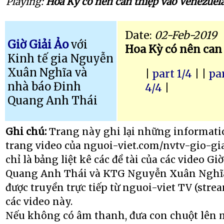
Playing:
Hoa Kỳ có nên can thiệp vào Venezuela
Date:
02-Feb-2019
Giờ Giải Ảo
với
Hoa Kỳ có nên can
Kinh tế gia Nguyễn
Xuân Nghĩa và
|
part 1/4
| |
par
nhà báo Đinh
4/4
|
Quang Anh Thái
Ghi chú:
Trang này ghi lại những informatio
trang video của nguoi-viet.com/nvtv-gio-gia
chỉ là bảng liệt kê các đề tài của các video G
Quang Anh Thái và KTG Nguyễn Xuân Nghĩa.
được truyền trực tiếp từ nguoi-viet TV (stre
các video này.
Nếu không có âm thanh, đưa con chuột lên 